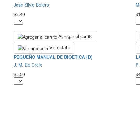
José Silvio Botero
Ma
$3.40
$
Agregar al carrito
Ver detalle
PEQUEÑO MANUAL DE BIOETICA (D)
L
J. M. De Croix
P
$5.50
$